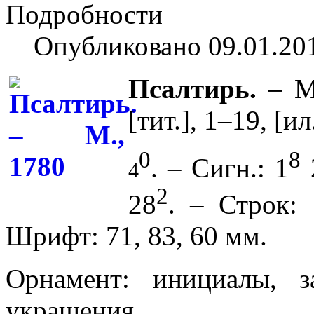
Подробности
Опубликовано 09.01.20
Псалтирь.
– М.
[тит.], 1–19, [ил
0
8
. – Сигн.: 1
4
2
28
. – Строк: 
Шрифт: 71, 83, 60 мм.
Орнамент: инициалы, з
украшения.