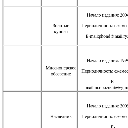
Начало издания: 200
Золотые
Периодичность: ежеме
купола
Е-
mail
:
phond
@
mail
.
ry
Начало издания: 199
Миссионерское
Периодичность: ежеме
обозрение
Е-
mail
:
m
.
obozrenie
@
gma
Начало издания: 200
Наследник
Периодичность: ежеме
Е-