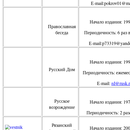
Е-
mail
:
pokrov
01@
ma
Начало издания: 19
Православная
беседа
Периодичность: 6 раз в
Е-
mail
:
p
73319@
yand
Начало издания: 19
Русский Дом
Периодичность: ежеме
Е-
mail
:
rd
@
rusk
.
Русское
Начало издания: 19
возрождение
Периодичность: 2 раз
Рязанский
Начало издания: 20