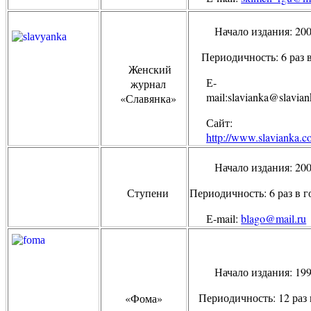
Начало издания: 20
Периодичность: 6 раз в
Женский
Е-
журнал
mail
:
slavianka
@
slavia
«Славянка»
Сайт:
http://www.slavianka.
Начало издания: 20
Ступени
Периодичность: 6 раз в г
Е
-mail:
blago@mail.ru
Начало издания: 19
Периодичность: 12 раз 
«Фома»