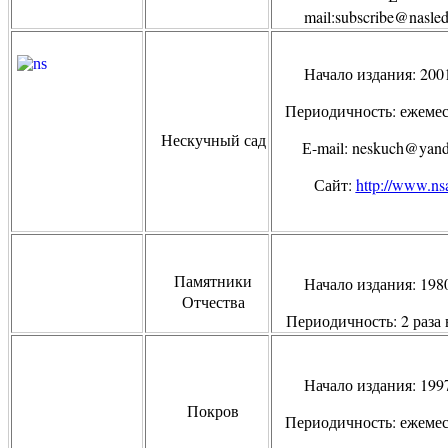
mail
:
subscribe
@
nasle
Начало издания: 200
Периодичность: ежеме
Нескучный сад
Е-
mail
:
neskuch
@
yan
Сайт:
http://www.ns
Памятники
Начало издания: 198
Отчества
Периодичность: 2 раза 
Начало издания: 199
Покров
Периодичность: ежеме