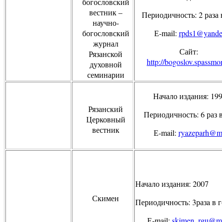
богословский
вестник –
Периодичность: 2 раза 
научно-
богословский
Е
-mail:
rpds1@yande
журнал
Сайт:
Рязанской
http
://
bogoslov
.
spassmo
духовной
семинарии
Начало издания: 19
Рязанский
Периодичность: 6 раз в
Церковный
вестник
Е
-mail:
ryazeparh@ma
Начало издания: 2007
Скимен
Периодичность: 3раз
a
в г
Е
-mail:
skimen_rgu@ma