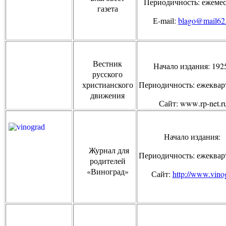
Периодичность: ежеме
газета
Е
-mail:
blago@mail62
Вестник
Начало издания: 192
русского
христианского
Периодичность: ежеквар
движения
Сайт:
www
.
rp
-
net
.
r
Начало издания:
Журнал для
Периодичность: ежеквар
родителей
«Виноград»
Сайт:
http://www.vino