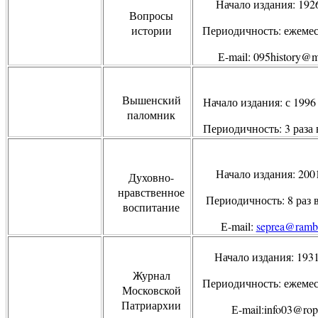
Начало издания: 192
Вопросы
истории
Периодичность: ежеме
Е-
mail
: 095
history
@
m
Вышенский
Начало издания: с 1996 
паломник
Периодичность: 3 раза 
Начало издания: 200
Духовно-
нравственное
Периодичность: 8 раз в
воспитание
Е
-mail:
seprea@rambl
Начало издания: 1931
Журнал
Периодичность: ежеме
Московской
Патриархии
Е-
mail
:
info
03@
rop