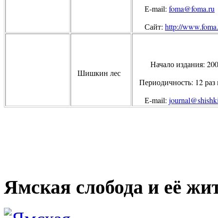
Е
-mail:
foma@foma.ru
Сайт:
http://www.foma
Начало издания: 20
Шишкин лес
Периодичность: 12 раз 
Е
-mail:
journal@shishki
Ямская слобода и её жи